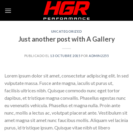
Skip
to
content
UNCATEGORIZED
Just another post with A Gallery
PUBLICADO EL
13 OCTUBRE 2015
POR
ADMIN2255
Lorem ipsum dolor sit amet, consectetur adipiscing elit. In sed
vulputate massa. Fusce ante magna, iaculis ut purus ut,
facilisis ultrices nibh. Quisque commodo nunc eget tortor
dapibus, et tristique magna convallis. Phasellus egestas nunc
eu venenatis vehicula. Phasellus et magna nulla. Proin ante
nunc, mollis a lectus ac, volutpat placerat ante. Vestibulum sit
amet magna sit amet nunc faucibus mollis. Aliquam vel lacinia
purus, id tristique ipsum. Quisque vitae nibh ut libero